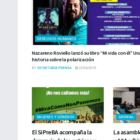
DERECHOS HUMANOS
Nazareno Roviello lanzó su libro “Mi vida con él” Un
historia sobre la polarización
BY
SECRETARIA PRENSA
23/06/2019
MUJERES Y GÉNEROS
GREMIAL
El SiPreBA acompaña la
La asambl