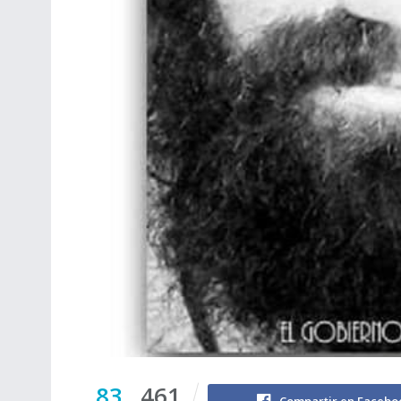
83
461