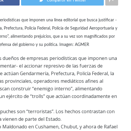
ok
Compartir en Twitter
odísticas que imponen una línea editorial que busca justificar -
, Prefectura, Policía Federal, Policía de Seguridad Aeroportuaria y
terno”, alimentando prejuicios, que a su vez son magnificados por
defensa del gobierno y su política. Imagen: AGMER
s dueños de empresas periodísticas que imponen una
fomentar- el accionar represivo de las fuerzas de
e actúan Gendarmería, Prefectura, Policía Federal, la
as provinciales, operadores mediáticos afines al
 buscan construir “enemigo interno”, alimentando
 un ejército de “trolls” que actúan coordinadamente en
puches son “terroristas”. Los hechos contrastan con
ina vienen de parte del Estado.
go Maldonado en Cushamen, Chubut, y ahora de Rafael