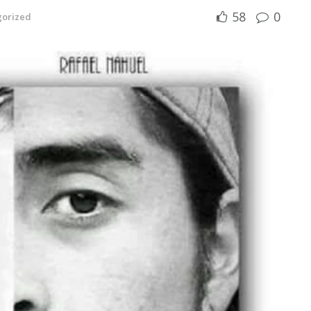
58
0
gorized