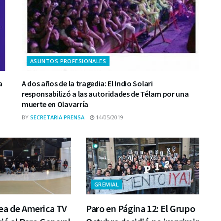
ASUNTOS PROFESIONALES
a
A dos años de la tragedia: El Indio Solari
responsabilizó a las autoridades de Télam por una
muerte en Olavarría
BY
SECRETARIA PRENSA
14/05/2019
GREMIAL
ea de America TV
Paro en Página 12: El Grupo