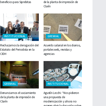
beneficios para Siprebitas
de la planta de impresión de
Clarín
INSTITUCIONAL
GREMIAL
Rechazamos la derogación del
Acuerdo salarial en los diarios,
Estatuto del Periodista en la
portales web, revistas y
CIDH
agencias
GREMIAL
INSTITUCIONAL
Denunciamos el vaciamiento
Agustín Lecchi: “Nos pidieron
de la planta de impresión de
una propuesta de
Clarín
modernización y ahora no
quieren abrir la discusión sobre