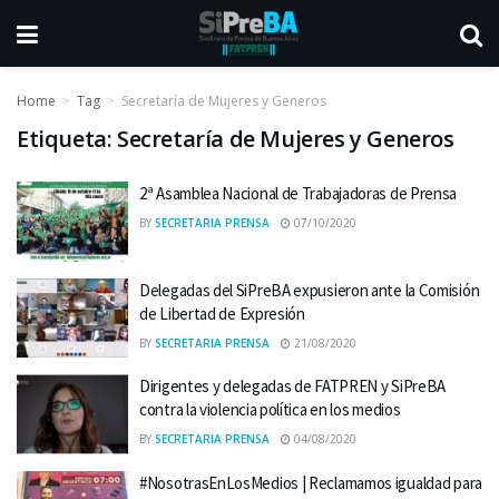
Home
Tag
Secretaría de Mujeres y Generos
Etiqueta:
Secretaría de Mujeres y Generos
2ª Asamblea Nacional de Trabajadoras de Prensa
BY
SECRETARIA PRENSA
07/10/2020
Delegadas del SiPreBA expusieron ante la Comisión
de Libertad de Expresión
BY
SECRETARIA PRENSA
21/08/2020
Dirigentes y delegadas de FATPREN y SiPreBA
contra la violencia política en los medios
BY
SECRETARIA PRENSA
04/08/2020
#NosotrasEnLosMedios | Reclamamos igualdad para