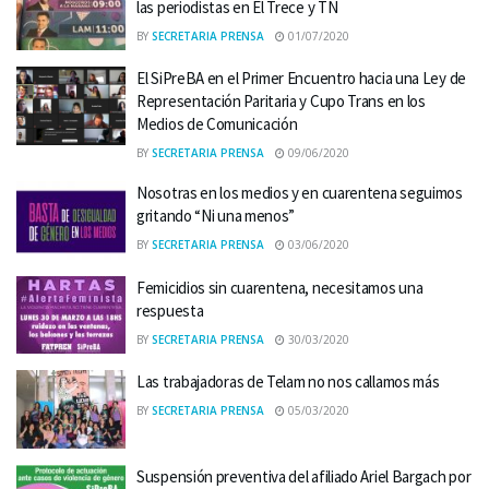
las periodistas en El Trece y TN
BY
SECRETARIA PRENSA
01/07/2020
El SiPreBA en el Primer Encuentro hacia una Ley de
Representación Paritaria y Cupo Trans en los
Medios de Comunicación
BY
SECRETARIA PRENSA
09/06/2020
Nosotras en los medios y en cuarentena seguimos
gritando “Ni una menos”
BY
SECRETARIA PRENSA
03/06/2020
Femicidios sin cuarentena, necesitamos una
respuesta
BY
SECRETARIA PRENSA
30/03/2020
Las trabajadoras de Telam no nos callamos más
BY
SECRETARIA PRENSA
05/03/2020
Suspensión preventiva del afiliado Ariel Bargach por