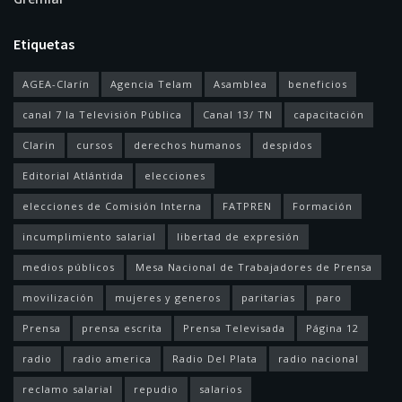
Etiquetas
AGEA-Clarín
Agencia Telam
Asamblea
beneficios
canal 7 la Televisión Pública
Canal 13/ TN
capacitación
Clarin
cursos
derechos humanos
despidos
Editorial Atlántida
elecciones
elecciones de Comisión Interna
FATPREN
Formación
incumplimiento salarial
libertad de expresión
medios públicos
Mesa Nacional de Trabajadores de Prensa
movilización
mujeres y generos
paritarias
paro
Prensa
prensa escrita
Prensa Televisada
Página 12
radio
radio america
Radio Del Plata
radio nacional
reclamo salarial
repudio
salarios