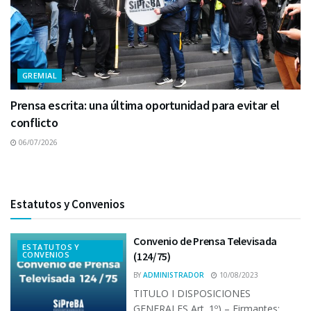
GREMIAL
Prensa escrita: una última oportunidad para evitar el
conflicto
06/07/2026
Estatutos y Convenios
Convenio de Prensa Televisada
ESTATUTOS Y
CONVENIOS
(124/75)
BY
ADMINISTRADOR
10/08/2023
TITULO I DISPOSICIONES
GENERALES Art. 1º) – Firmantes: