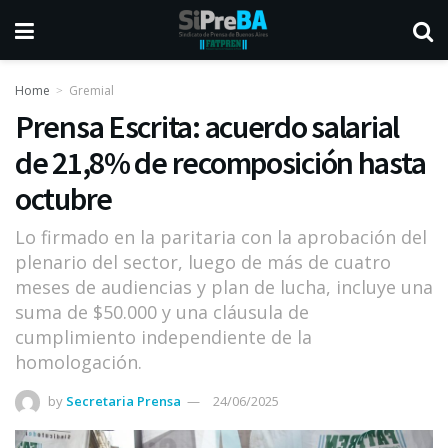
Home
Gremial
Prensa Escrita: acuerdo salarial
de 21,8% de recomposición hasta
octubre
Lo firmado en la paritaria con la aprobación del
plenario del sector, luego de más de cuatro
meses de audiencias y plan de lucha, incluye una
suma de $50.000 y una cláusula de
cumplimiento independiente de la
homologación.
by
Secretaria Prensa
24/06/2025