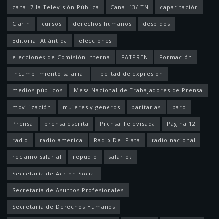
canal 7 la Televisión Pública
Canal 13/ TN
capacitación
Clarin
cursos
derechos humanos
despidos
Editorial Atlántida
elecciones
elecciones de Comisión Interna
FATPREN
Formación
incumplimiento salarial
libertad de expresión
medios públicos
Mesa Nacional de Trabajadores de Prensa
movilización
mujeres y generos
paritarias
paro
Prensa
prensa escrita
Prensa Televisada
Página 12
radio
radio america
Radio Del Plata
radio nacional
reclamo salarial
repudio
salarios
Secretaría de Acción Social
Secretaría de Asuntos Profesionales
Secretaría de Derechos Humanos