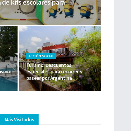
 de kits escolares para
ACCIÓN SOCIAL
Turismo: descuentos
rismo
especiales para recorrer y
pasear por Argentina
Más Visitados