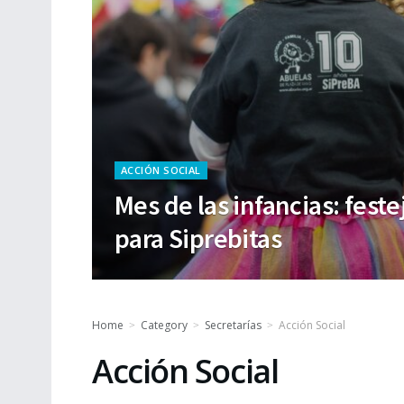
ACCIÓN SOCIAL
Mes de las infancias: feste
para Siprebitas
Home
Category
Secretarías
Acción Social
Acción Social