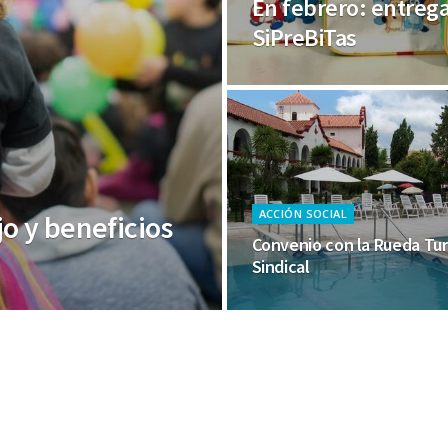
En febrero: entrega
SiPreBiTas
ACCIÓN SOCIAL
jo y beneficios
Convenio con la Rueda Tu
Sindical