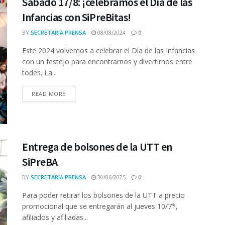
Sábado 17/8: ¡celebramos el Día de las
Infancias con SiPreBitas!
BY
SECRETARIA PRENSA
08/08/2024
0
Este 2024 volvemos a celebrar el Día de las Infancias
con un festejo para encontrarnos y divertirnos entre
todes. La...
READ MORE
Entrega de bolsones de la UTT en
SiPreBA
BY
SECRETARIA PRENSA
30/06/2025
0
Para poder retirar los bolsones de la UTT a precio
promocional que se entregarán al jueves 10/7*,
afiliados y afiliadas...