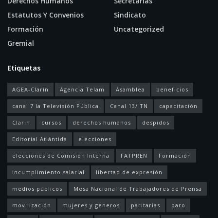
Derechos Humanos
Secretarías
Estatutos Y Convenios
Sindicato
Formación
Uncategorized
Gremial
Etiquetas
AGEA-Clarín
Agencia Telam
Asamblea
beneficios
canal 7 la Televisión Pública
Canal 13/ TN
capacitación
Clarin
cursos
derechos humanos
despidos
Editorial Atlántida
elecciones
elecciones de Comisión Interna
FATPREN
Formación
incumplimiento salarial
libertad de expresión
medios públicos
Mesa Nacional de Trabajadores de Prensa
movilización
mujeres y generos
paritarias
paro