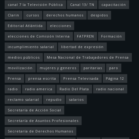
canal 7 la Televisión Pública
Canal 13/ TN
capacitación
Clarin
cursos
derechos humanos
despidos
Editorial Atlántida
elecciones
elecciones de Comisión Interna
FATPREN
Formación
incumplimiento salarial
libertad de expresión
medios públicos
Mesa Nacional de Trabajadores de Prensa
movilización
mujeres y generos
paritarias
paro
Prensa
prensa escrita
Prensa Televisada
Página 12
radio
radio america
Radio Del Plata
radio nacional
reclamo salarial
repudio
salarios
Secretaría de Acción Social
Secretaría de Asuntos Profesionales
Secretaría de Derechos Humanos