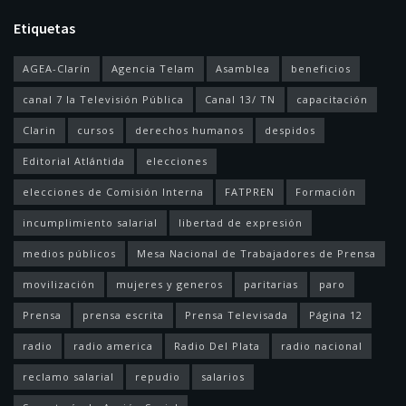
Etiquetas
AGEA-Clarín
Agencia Telam
Asamblea
beneficios
canal 7 la Televisión Pública
Canal 13/ TN
capacitación
Clarin
cursos
derechos humanos
despidos
Editorial Atlántida
elecciones
elecciones de Comisión Interna
FATPREN
Formación
incumplimiento salarial
libertad de expresión
medios públicos
Mesa Nacional de Trabajadores de Prensa
movilización
mujeres y generos
paritarias
paro
Prensa
prensa escrita
Prensa Televisada
Página 12
radio
radio america
Radio Del Plata
radio nacional
reclamo salarial
repudio
salarios