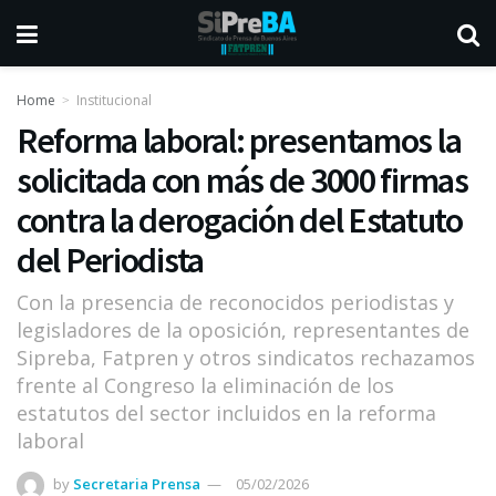
Home
Institucional
Reforma laboral: presentamos la
solicitada con más de 3000 firmas
contra la derogación del Estatuto
del Periodista
Con la presencia de reconocidos periodistas y
legisladores de la oposición, representantes de
Sipreba, Fatpren y otros sindicatos rechazamos
frente al Congreso la eliminación de los
estatutos del sector incluidos en la reforma
laboral
by
Secretaria Prensa
05/02/2026