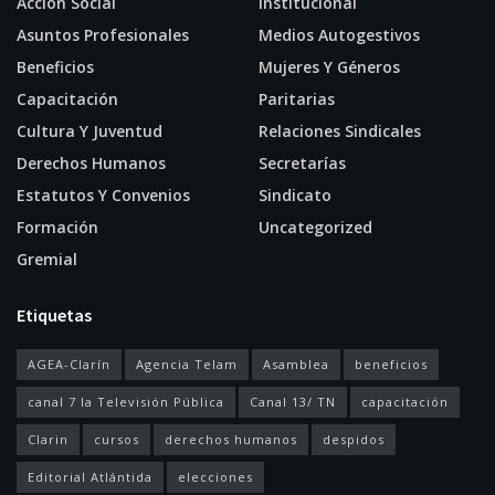
Acción Social
Institucional
Asuntos Profesionales
Medios Autogestivos
Beneficios
Mujeres Y Géneros
Capacitación
Paritarias
Cultura Y Juventud
Relaciones Sindicales
Derechos Humanos
Secretarías
Estatutos Y Convenios
Sindicato
Formación
Uncategorized
Gremial
Etiquetas
AGEA-Clarín
Agencia Telam
Asamblea
beneficios
canal 7 la Televisión Pública
Canal 13/ TN
capacitación
Clarin
cursos
derechos humanos
despidos
Editorial Atlántida
elecciones