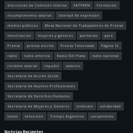
elecciones de Comisión Interna
FATPREN
Formación
incumplimiento salarial
libertad de expresión
medios públicos
Mesa Nacional de Trabajadores de Prensa
movilización
mujeres y generos
paritarias
paro
Prensa
prensa escrita
Prensa Televisada
Página 12
radio
radio america
Radio Del Plata
radio nacional
reclamo salarial
repudio
salarios
Secretaría de Acción Social
Secretaría de Asuntos Profesionales
Secretaría de Derechos Humanos
Secretaría de Mujeres y Generos
sindicato
solidaridad
telam
televisión
Tiempo Argentino
vaciamiento
Noticias Recientes