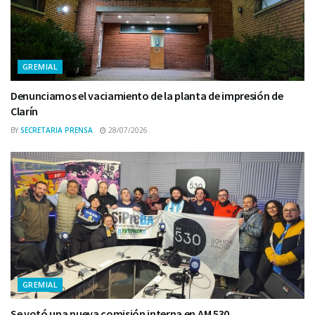
GREMIAL
Denunciamos el vaciamiento de la planta de impresión de
Clarín
BY
SECRETARIA PRENSA
28/07/2026
GREMIAL
Se votó una nueva comisión interna en AM 530