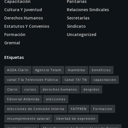
Capacitación
Paritarias
Cultura Y Juventud
Relaciones Sindicales
Derechos Humanos
Secretarías
Estatutos Y Convenios
Sindicato
Formación
Uncategorized
Gremial
Etiquetas
AGEA-Clarín
Agencia Telam
Asamblea
beneficios
canal 7 la Televisión Pública
Canal 13/ TN
capacitación
Clarin
cursos
derechos humanos
despidos
Editorial Atlántida
elecciones
elecciones de Comisión Interna
FATPREN
Formación
incumplimiento salarial
libertad de expresión