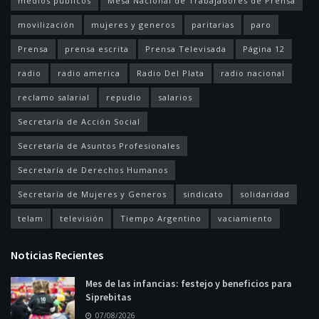
medios públicos
Mesa Nacional de Trabajadores de Prensa
movilización
mujeres y generos
paritarias
paro
Prensa
prensa escrita
Prensa Televisada
Página 12
radio
radio america
Radio Del Plata
radio nacional
reclamo salarial
repudio
salarios
Secretaría de Acción Social
Secretaría de Asuntos Profesionales
Secretaría de Derechos Humanos
Secretaría de Mujeres y Generos
sindicato
solidaridad
telam
televisión
Tiempo Argentino
vaciamiento
Noticias Recientes
Mes de las infancias: festejo y beneficios para
Siprebitas
07/08/2026