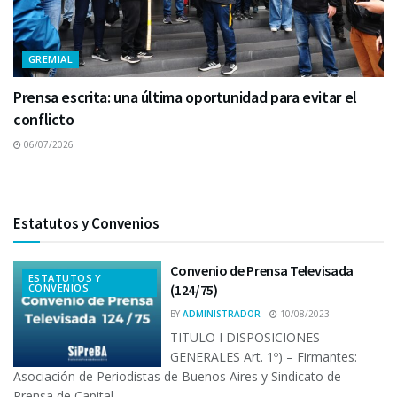
GREMIAL
Prensa escrita: una última oportunidad para evitar el
conflicto
06/07/2026
Estatutos y Convenios
Convenio de Prensa Televisada
ESTATUTOS Y
CONVENIOS
(124/75)
BY
ADMINISTRADOR
10/08/2023
TITULO I DISPOSICIONES
GENERALES Art. 1º) – Firmantes:
Asociación de Periodistas de Buenos Aires y Sindicato de
Prensa de Capital...