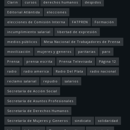
Clarin
cursos
derechos humanos
despidos
Editorial Atlántida
elecciones
elecciones de Comisión Interna
FATPREN
Formación
incumplimiento salarial
libertad de expresión
medios públicos
Mesa Nacional de Trabajadores de Prensa
movilización
mujeres y generos
paritarias
paro
Prensa
prensa escrita
Prensa Televisada
Página 12
radio
radio america
Radio Del Plata
radio nacional
reclamo salarial
repudio
salarios
Secretaría de Acción Social
Secretaría de Asuntos Profesionales
Secretaría de Derechos Humanos
Secretaría de Mujeres y Generos
sindicato
solidaridad