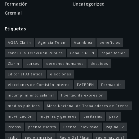
Formación
Uncategorized
Gremial
Etiquetas
AGEA-Clarín
Agencia Telam
Asamblea
beneficios
canal 7 la Televisión Pública
Canal 13/ TN
capacitación
Clarin
cursos
derechos humanos
despidos
Editorial Atlántida
elecciones
elecciones de Comisión Interna
FATPREN
Formación
incumplimiento salarial
libertad de expresión
medios públicos
Mesa Nacional de Trabajadores de Prensa
movilización
mujeres y generos
paritarias
paro
Prensa
prensa escrita
Prensa Televisada
Página 12
radio
radio america
Radio Del Plata
radio nacional