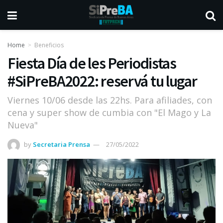
Home
Beneficios
Fiesta Día de les Periodistas
#SiPreBA2022: reservá tu lugar
Viernes 10/06 desde las 22hs. Para afiliades, con
cena y super show de cumbia con "El Mago y La
Nueva"
by
Secretaria Prensa
27/05/2022