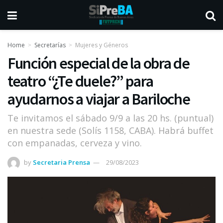
Home
Secretarías
Mujeres y Géneros
Función especial de la obra de
teatro “¿Te duele?” para
ayudarnos a viajar a Bariloche
Te invitamos el sábado 9/9 a las 20 hs. (puntual)
en nuestra sede (Solís 1158, CABA). Habrá buffet
con empanadas, cerveza y vino.
by
Secretaria Prensa
29/08/2023