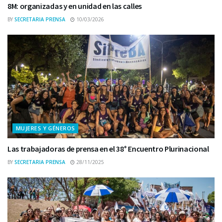
8M: organizadas y en unidad en las calles
BY
SECRETARIA PRENSA
10/03/2026
MUJERES Y GÉNEROS
Las trabajadoras de prensa en el 38° Encuentro Plurinacional
BY
SECRETARIA PRENSA
28/11/2025