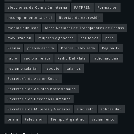
elecciones de Comisión Interna
FATPREN
Formación
incumplimiento salarial
libertad de expresión
medios públicos
Mesa Nacional de Trabajadores de Prensa
movilización
mujeres y generos
paritarias
paro
Prensa
prensa escrita
Prensa Televisada
Página 12
radio
radio america
Radio Del Plata
radio nacional
reclamo salarial
repudio
salarios
Secretaría de Acción Social
Secretaría de Asuntos Profesionales
Secretaría de Derechos Humanos
Secretaría de Mujeres y Generos
sindicato
solidaridad
telam
televisión
Tiempo Argentino
vaciamiento