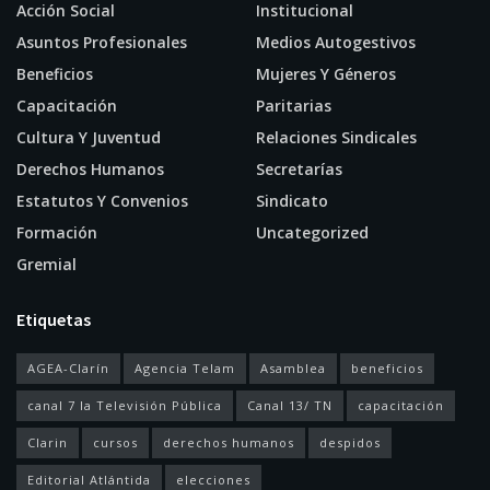
Acción Social
Institucional
Asuntos Profesionales
Medios Autogestivos
Beneficios
Mujeres Y Géneros
Capacitación
Paritarias
Cultura Y Juventud
Relaciones Sindicales
Derechos Humanos
Secretarías
Estatutos Y Convenios
Sindicato
Formación
Uncategorized
Gremial
Etiquetas
AGEA-Clarín
Agencia Telam
Asamblea
beneficios
canal 7 la Televisión Pública
Canal 13/ TN
capacitación
Clarin
cursos
derechos humanos
despidos
Editorial Atlántida
elecciones