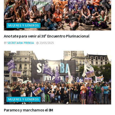
MUJERES Y GÉNEROS
Anotate para venir al 38° Encuentro Plurinacional
BY
SECRETARIA PRENSA
23/05/2025
MUJERES Y GÉNEROS
Paramos y marchamos el 8M