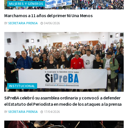
MUJERES Y GÉNEROS
Marchamos a 11 años del primer Ni Una Menos
BY
SECRETARIA PRENSA
04/06/2026
INSTITUCIONAL
SiPreBA celebró su asamblea ordinaria y convocó a defender
el Estatuto del Periodista en medio de los ataques a la prensa
BY
SECRETARIA PRENSA
17/04/2026