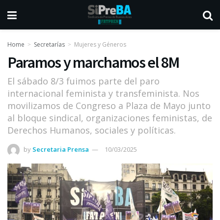
Home
Secretarías
Mujeres y Géneros
Paramos y marchamos el 8M
El sábado 8/3 fuimos parte del paro
internacional feminista y transfeminista. Nos
movilizamos de Congreso a Plaza de Mayo junto
al bloque sindical, organizaciones feministas, de
Derechos Humanos, sociales y políticas.
by
Secretaria Prensa
10/03/2025