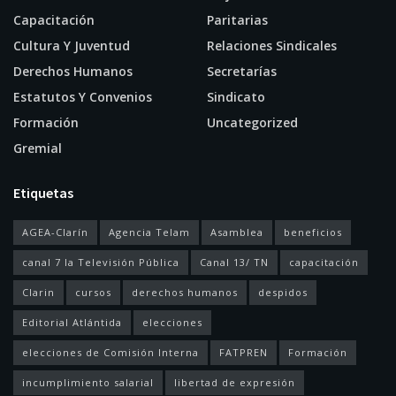
Capacitación
Paritarias
Cultura Y Juventud
Relaciones Sindicales
Derechos Humanos
Secretarías
Estatutos Y Convenios
Sindicato
Formación
Uncategorized
Gremial
Etiquetas
AGEA-Clarín
Agencia Telam
Asamblea
beneficios
canal 7 la Televisión Pública
Canal 13/ TN
capacitación
Clarin
cursos
derechos humanos
despidos
Editorial Atlántida
elecciones
elecciones de Comisión Interna
FATPREN
Formación
incumplimiento salarial
libertad de expresión