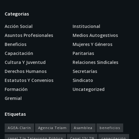
Categorias
Acción Social
Institucional
Asuntos Profesionales
Medios Autogestivos
Beneficios
Mujeres Y Géneros
Capacitación
Paritarias
Cultura Y Juventud
Relaciones Sindicales
Derechos Humanos
Secretarías
Estatutos Y Convenios
Sindicato
Formación
Uncategorized
Gremial
Etiquetas
AGEA-Clarín
Agencia Telam
Asamblea
beneficios
canal 7 la Televisión Pública
Canal 13/ TN
capacitación