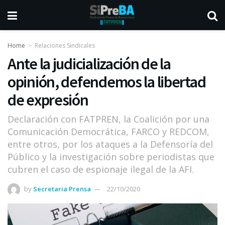
Home
Relaciones Sindicales
Ante la judicialización de la
opinión, defendemos la libertad
de expresión
Declaración con FATPREN, la Coalición por una
Comunicación Democrática, FARCO y REDCOM,
entre otros, por los ataques a la Defensoría del
Público y la investigación sobre periodistas que
cubren el caso de espionaje ilegal de la AFI.
by
Secretaria Prensa
22/10/2020