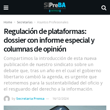
Home
Secretarías
Asuntos Profesionales
Regulación de plataformas:
dossier con informe especial y
columnas de opinión
Compartimos la introducción de esta nueva
publicación de nuestro sindicato sobre un
debate que, tras un año en el cual el gobierno
libertario cambió la agenda, es urgente que
retomemos para la sustentabilidad del oficio y
el resguardo del derecho a la información.
by
Secretaria Prensa
16/12/2024