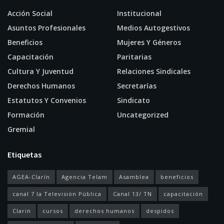
Acción Social
Institucional
Asuntos Profesionales
Medios Autogestivos
Beneficios
Mujeres Y Géneros
Capacitación
Paritarias
Cultura Y Juventud
Relaciones Sindicales
Derechos Humanos
Secretarías
Estatutos Y Convenios
Sindicato
Formación
Uncategorized
Gremial
Etiquetas
AGEA-Clarín
Agencia Telam
Asamblea
beneficios
canal 7 la Televisión Pública
Canal 13/ TN
capacitación
Clarin
cursos
derechos humanos
despidos