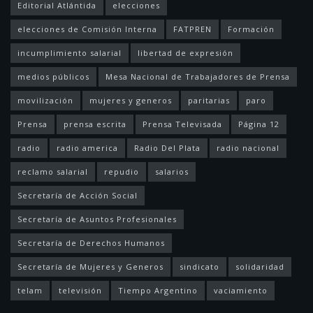
Editorial Atlántida
elecciones
elecciones de Comisión Interna
FATPREN
Formación
incumplimiento salarial
libertad de expresión
medios públicos
Mesa Nacional de Trabajadores de Prensa
movilización
mujeres y generos
paritarias
paro
Prensa
prensa escrita
Prensa Televisada
Página 12
radio
radio america
Radio Del Plata
radio nacional
reclamo salarial
repudio
salarios
Secretaría de Acción Social
Secretaría de Asuntos Profesionales
Secretaría de Derechos Humanos
Secretaría de Mujeres y Generos
sindicato
solidaridad
telam
televisión
Tiempo Argentino
vaciamiento