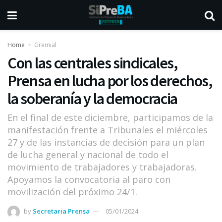
Home
Gremial
Con las centrales sindicales,
Prensa en lucha por los derechos,
la soberanía y la democracia
En el final de este diciembre, participamos de la
manifestación frente a Tribunales el miércoles
27 y de las instancias de decisión para un plan
de lucha general y nacional de todo el
movimiento de trabajadores y trabajadoras.
Apoyamos la convocatoria al paro con
movilización del próximo 24/1.
by
Secretaria Prensa
05/01/2024