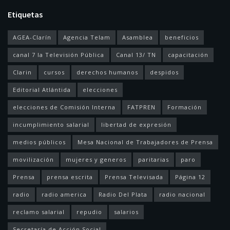
Etiquetas
AGEA-Clarín
Agencia Telam
Asamblea
beneficios
canal 7 la Televisión Pública
Canal 13/ TN
capacitación
Clarin
cursos
derechos humanos
despidos
Editorial Atlántida
elecciones
elecciones de Comisión Interna
FATPREN
Formación
incumplimiento salarial
libertad de expresión
medios públicos
Mesa Nacional de Trabajadores de Prensa
movilización
mujeres y generos
paritarias
paro
Prensa
prensa escrita
Prensa Televisada
Página 12
radio
radio america
Radio Del Plata
radio nacional
reclamo salarial
repudio
salarios
Secretaría de Acción Social