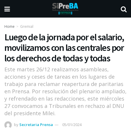
Home
Gremial
Luego de la jornada por el salario,
movilizamos con las centrales por
los derechos de todas y todas
Este martes 26/12 realizamos asambleas,
acciones y ceses de tareas en los lugares de
trabajo para reclamar reapertura de paritarias
en Prensa. Por resolución del plenario ampliado,
y refrendado en las redacciones, este miércoles
27 convocamos a Tribunales en rechazo al DNU
del presidente Milei.
by
Secretaria Prensa
05/01/2024