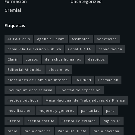
Formación
Uncategorized
Gremial
Etiquetas
AGEA-Clarín
Agencia Telam
Asamblea
beneficios
canal 7 la Televisión Pública
Canal 13/ TN
capacitación
Clarin
cursos
derechos humanos
despidos
Editorial Atlántida
elecciones
elecciones de Comisión Interna
FATPREN
Formación
incumplimiento salarial
libertad de expresión
medios públicos
Mesa Nacional de Trabajadores de Prensa
movilización
mujeres y generos
paritarias
paro
Prensa
prensa escrita
Prensa Televisada
Página 12
radio
radio america
Radio Del Plata
radio nacional