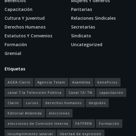
Beneficios
Mujeres Y Géneros
Capacitación
Paritarias
Cultura Y Juventud
Relaciones Sindicales
Derechos Humanos
Secretarías
Estatutos Y Convenios
Sindicato
Formación
Uncategorized
Gremial
Etiquetas
AGEA-Clarín
Agencia Telam
Asamblea
beneficios
canal 7 la Televisión Pública
Canal 13/ TN
capacitación
Clarin
cursos
derechos humanos
despidos
Editorial Atlántida
elecciones
elecciones de Comisión Interna
FATPREN
Formación
incumplimiento salarial
libertad de expresión