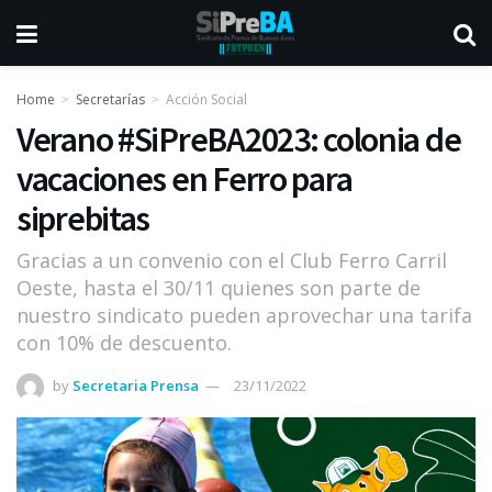
Home
Secretarías
Acción Social
Verano #SiPreBA2023: colonia de
vacaciones en Ferro para
siprebitas
Gracias a un convenio con el Club Ferro Carril
Oeste, hasta el 30/11 quienes son parte de
nuestro sindicato pueden aprovechar una tarifa
con 10% de descuento.
by
Secretaria Prensa
23/11/2022