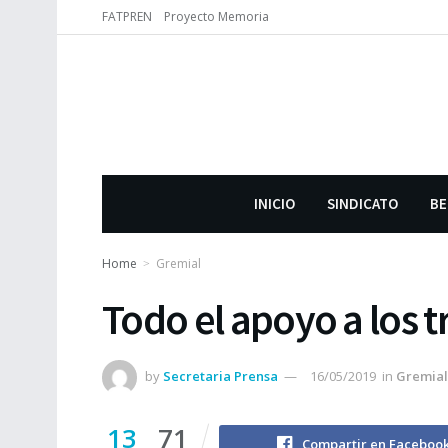
FATPREN
Proyecto Memoria
INICIO
SINDICATO
BE
Home
Gremial
Todo el apoyo a los 
by
Secretaria Prensa
16/05/2019
in
Gremial
13
71
Compartir en Faceboo