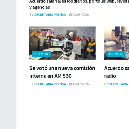
Acuerdo salarial en los diarios, portales web, revist
y agencias
BY
SECRETARIA PRENSA
03/08/2026
GREMIAL
GREMIAL
Se votó una nueva comisión
Acuerdo sa
interna en AM 530
radio
BY
SECRETARIA PRENSA
17/07/2026
BY
SECRETARIA