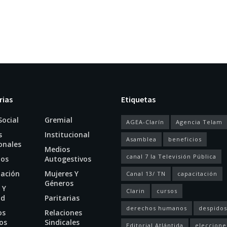
rias
Etiquetas
Social
Gremial
AGEA-Clarín
Agencia Telam
s
Institucional
Asamblea
beneficios
onales
Medios
canal 7 la Televisión Pública
ios
Autogestivos
tación
Mujeres Y
Canal 13/ TN
capacitación
Géneros
 Y
Clarin
cursos
ud
Paritarias
derechos humanos
despidos
os
Relaciones
os
Sindicales
Editorial Atlántida
eleccione