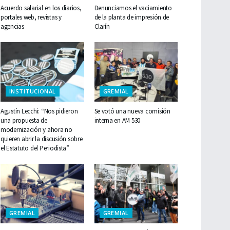
Acuerdo salarial en los diarios,
Denunciamos el vaciamiento
portales web, revistas y
de la planta de impresión de
agencias
Clarín
INSTITUCIONAL
GREMIAL
Agustín Lecchi: “Nos pidieron
Se votó una nueva comisión
una propuesta de
interna en AM 530
modernización y ahora no
quieren abrir la discusión sobre
el Estatuto del Periodista”
GREMIAL
GREMIAL