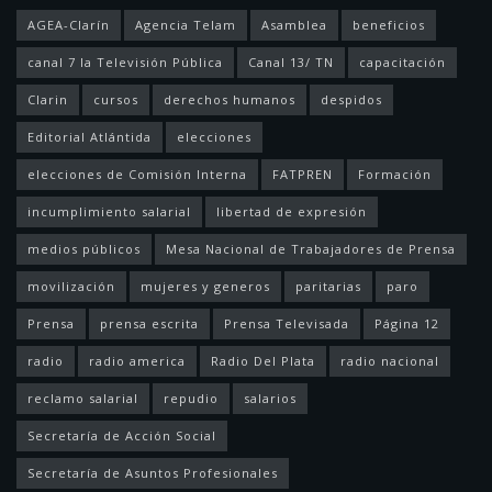
AGEA-Clarín
Agencia Telam
Asamblea
beneficios
canal 7 la Televisión Pública
Canal 13/ TN
capacitación
Clarin
cursos
derechos humanos
despidos
Editorial Atlántida
elecciones
elecciones de Comisión Interna
FATPREN
Formación
incumplimiento salarial
libertad de expresión
medios públicos
Mesa Nacional de Trabajadores de Prensa
movilización
mujeres y generos
paritarias
paro
Prensa
prensa escrita
Prensa Televisada
Página 12
radio
radio america
Radio Del Plata
radio nacional
reclamo salarial
repudio
salarios
Secretaría de Acción Social
Secretaría de Asuntos Profesionales