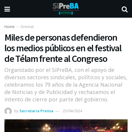
Home
Gremial
Miles de personas defendieron
los medios públicos en el festival
de Télam frente al Congreso
Organizado por el SiPreBA, con el apoyo de
diversos sectores sindicales, políticos y sociales,
celebramos los 79 años de la Agencia Nacional
de Noticias y de Publicidad y rechazamos el
intento de cierre por parte del gobierno.
by
Secretaria Prensa
25/04/2024