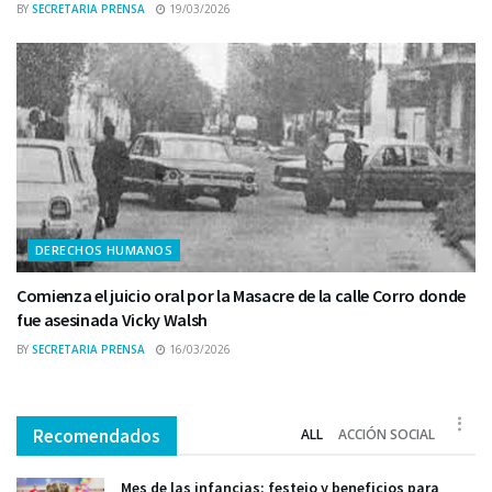
BY
SECRETARIA PRENSA
19/03/2026
DERECHOS HUMANOS
Comienza el juicio oral por la Masacre de la calle Corro donde
fue asesinada Vicky Walsh
BY
SECRETARIA PRENSA
16/03/2026
Recomendados
ALL
ACCIÓN SOCIAL
Mes de las infancias: festejo y beneficios para