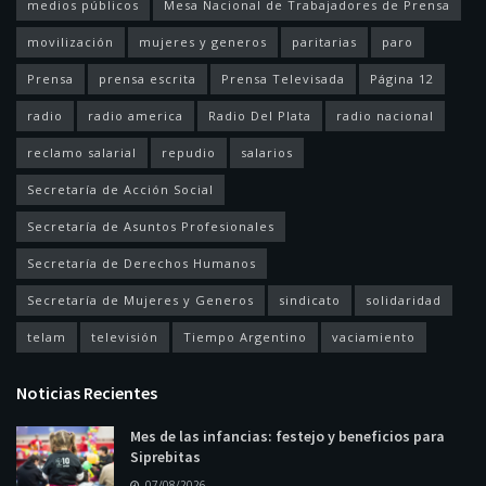
medios públicos
Mesa Nacional de Trabajadores de Prensa
movilización
mujeres y generos
paritarias
paro
Prensa
prensa escrita
Prensa Televisada
Página 12
radio
radio america
Radio Del Plata
radio nacional
reclamo salarial
repudio
salarios
Secretaría de Acción Social
Secretaría de Asuntos Profesionales
Secretaría de Derechos Humanos
Secretaría de Mujeres y Generos
sindicato
solidaridad
telam
televisión
Tiempo Argentino
vaciamiento
Noticias Recientes
Mes de las infancias: festejo y beneficios para
Siprebitas
07/08/2026