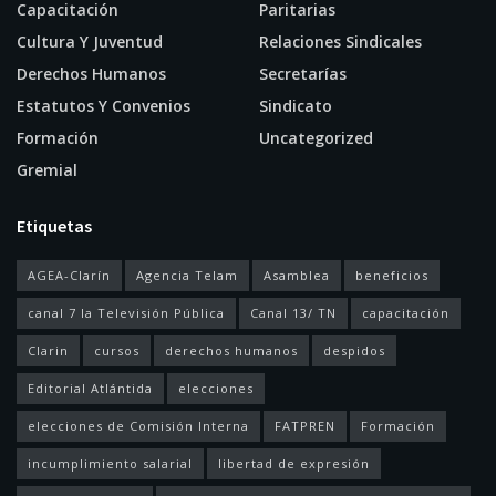
Capacitación
Paritarias
Cultura Y Juventud
Relaciones Sindicales
Derechos Humanos
Secretarías
Estatutos Y Convenios
Sindicato
Formación
Uncategorized
Gremial
Etiquetas
AGEA-Clarín
Agencia Telam
Asamblea
beneficios
canal 7 la Televisión Pública
Canal 13/ TN
capacitación
Clarin
cursos
derechos humanos
despidos
Editorial Atlántida
elecciones
elecciones de Comisión Interna
FATPREN
Formación
incumplimiento salarial
libertad de expresión