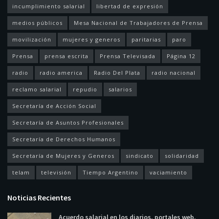
incumplimiento salarial
libertad de expresión
medios públicos
Mesa Nacional de Trabajadores de Prensa
movilización
mujeres y generos
paritarias
paro
Prensa
prensa escrita
Prensa Televisada
Página 12
radio
radio america
Radio Del Plata
radio nacional
reclamo salarial
repudio
salarios
Secretaría de Acción Social
Secretaría de Asuntos Profesionales
Secretaría de Derechos Humanos
Secretaría de Mujeres y Generos
sindicato
solidaridad
telam
televisión
Tiempo Argentino
vaciamiento
Noticias Recientes
Acuerdo salarial en los diarios, portales web,