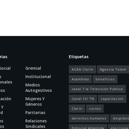
rias
Etiquetas
Social
Gremial
AGEA-Clarín
Agencia Telam
s
Institucional
Asamblea
beneficios
onales
Medios
canal 7 la Televisión Pública
ios
Autogestivos
tación
Mujeres Y
Canal 13/ TN
capacitación
Géneros
 Y
Clarin
cursos
ud
Paritarias
derechos humanos
despidos
os
Relaciones
os
Sindicales
Editorial Atlántida
eleccione