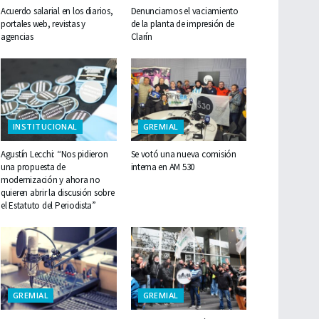
Acuerdo salarial en los diarios,
Denunciamos el vaciamiento
portales web, revistas y
de la planta de impresión de
agencias
Clarín
INSTITUCIONAL
GREMIAL
Agustín Lecchi: “Nos pidieron
Se votó una nueva comisión
una propuesta de
interna en AM 530
modernización y ahora no
quieren abrir la discusión sobre
el Estatuto del Periodista”
GREMIAL
GREMIAL