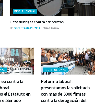
INSTITUCIONAL
Caza de brujas contra periodistas
BY
SECRETARIA PRENSA
04/04/2026
ONAL
INSTITUCIONAL
lea contra la
Reforma laboral:
boral:
presentamos la solicitada
s el Estatuto en
con más de 3000 firmas
en el Senado
contra la derogación del