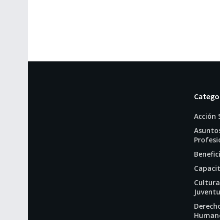
Catego
Acción 
Asunto
Profesi
Benefic
Capaci
Cultura
Juvent
Derech
Human