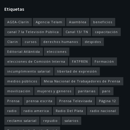
Etiquetas
AGEA-Clarín
Agencia Telam
Asamblea
beneficios
canal 7 la Televisión Pública
Canal 13/ TN
capacitación
Clarin
cursos
derechos humanos
despidos
Editorial Atlántida
elecciones
elecciones de Comisión Interna
FATPREN
Formación
incumplimiento salarial
libertad de expresión
medios públicos
Mesa Nacional de Trabajadores de Prensa
movilización
mujeres y generos
paritarias
paro
Prensa
prensa escrita
Prensa Televisada
Página 12
radio
radio america
Radio Del Plata
radio nacional
reclamo salarial
repudio
salarios