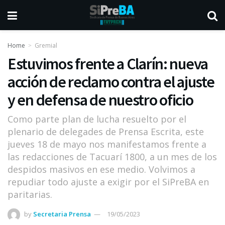
Home
Gremial
Estuvimos frente a Clarín: nueva
acción de reclamo contra el ajuste
y en defensa de nuestro oficio
Como parte plan de lucha resuelto por el
plenario de delegades de Prensa Escrita, este
jueves 18 de mayo nos manifestamos frente a
las redacciones de Tacuarí 1800, a un mes de los
despidos masivos en ese medio. Volvimos a
repudiar todo ajuste a exigir por el SiPreBA en
paritarias.
by
Secretaria Prensa
19/05/2023