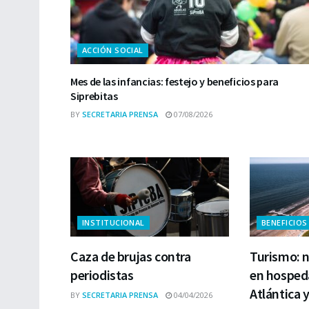
ACCIÓN SOCIAL
Mes de las infancias: festejo y beneficios para
Siprebitas
BY
SECRETARIA PRENSA
07/08/2026
INSTITUCIONAL
BENEFICIOS
Caza de brujas contra
Turismo: 
periodistas
en hospeda
Atlántica 
BY
SECRETARIA PRENSA
04/04/2026