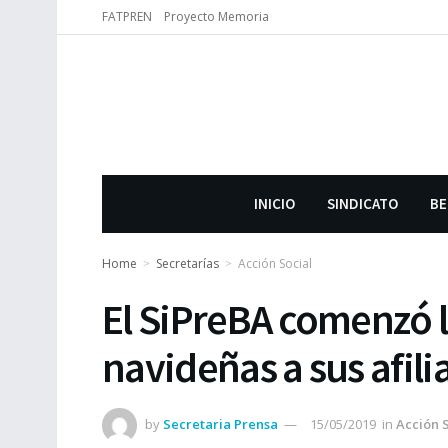
FATPREN
Proyecto Memoria
INICIO
SINDICATO
BE
Home
Secretarías
Acción Social
El SiPreBA comenzó l
navideñas a sus afili
by
Secretaria Prensa
15/05/2019
in
Acción 