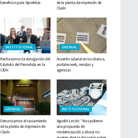
beneficios para Siprebitas
de la planta de impresión de
Clarín
INSTITUCIONAL
GREMIAL
Rechazamos la derogación del
Acuerdo salarial en los diarios,
Estatuto del Periodista en la
portales web, revistas y
CIDH
agencias
GREMIAL
INSTITUCIONAL
Denunciamos el vaciamiento
Agustín Lecchi: “Nos pidieron
de la planta de impresión de
una propuesta de
Clarín
modernización y ahora no
quieren abrir la discusión sobre