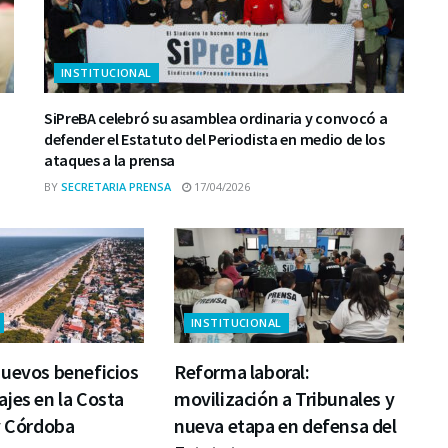
INSTITUCIONAL
SiPreBA celebró su asamblea ordinaria y convocó a
defender el Estatuto del Periodista en medio de los
ataques a la prensa
BY
SECRETARIA PRENSA
17/04/2026
INSTITUCIONAL
nuevos beneficios
Reforma laboral:
jes en la Costa
movilización a Tribunales y
y Córdoba
nueva etapa en defensa del