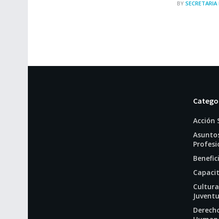
BY
SECRETARIA
Catego
Acción 
Asunto
Profesi
Benefic
Capaci
Cultura
Juvent
Derech