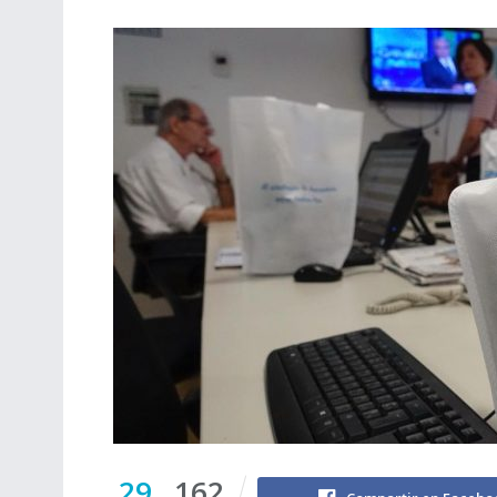
29
162