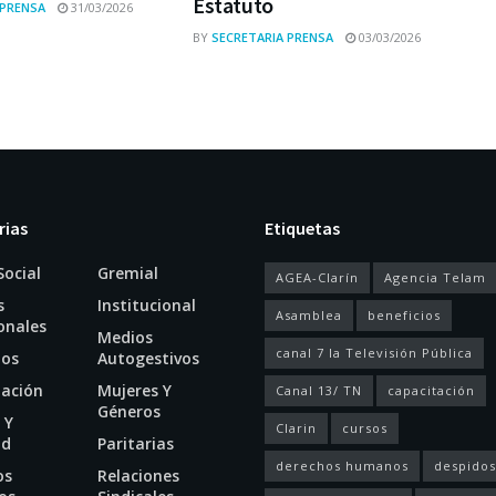
Estatuto
 PRENSA
31/03/2026
BY
SECRETARIA PRENSA
03/03/2026
rias
Etiquetas
Social
Gremial
AGEA-Clarín
Agencia Telam
s
Institucional
Asamblea
beneficios
onales
Medios
canal 7 la Televisión Pública
ios
Autogestivos
tación
Mujeres Y
Canal 13/ TN
capacitación
Géneros
 Y
Clarin
cursos
ud
Paritarias
derechos humanos
despidos
os
Relaciones