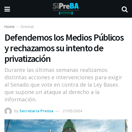
Home
Gremial
Defendemos los Medios Públicos
y rechazamos su intento de
privatización
Durante las últimas semanas realizamos
distintas acciones e intervenciones para exigir
al Senado que vote en contra de la Ley Bases
que supone un ataque al derecho a la
información.
by
Secretaria Prensa
21/05/2024