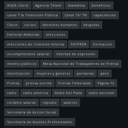
AGEA-Clarín
Agencia Telam
Asamblea
beneficios
canal 7 la Televisión Pública
Canal 13/ TN
capacitación
Clarin
cursos
derechos humanos
despidos
Editorial Atlántida
elecciones
elecciones de Comisión Interna
FATPREN
Formación
incumplimiento salarial
libertad de expresión
medios públicos
Mesa Nacional de Trabajadores de Prensa
movilización
mujeres y generos
paritarias
paro
Prensa
prensa escrita
Prensa Televisada
Página 12
radio
radio america
Radio Del Plata
radio nacional
reclamo salarial
repudio
salarios
Secretaría de Acción Social
Secretaría de Asuntos Profesionales