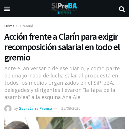
Home
Gremial
Acción frente a Clarín para exigir
recomposición salarial en todo el
gremio
Ante el aniversario de ese diario, y como parte
de una jornada de lucha salarial propuesta en
todos los medios organizados en el SiPreBA,
delegades y dirigentes llevaron “la tapa de la
asamblea” a la esquina Ana Ale.
by
Secretaria Prensa
29/08/2020