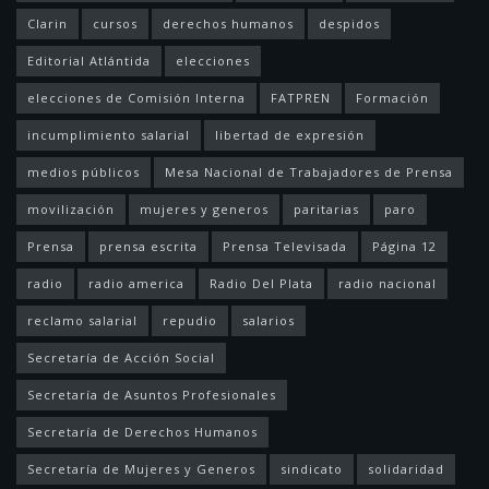
Clarin
cursos
derechos humanos
despidos
Editorial Atlántida
elecciones
elecciones de Comisión Interna
FATPREN
Formación
incumplimiento salarial
libertad de expresión
medios públicos
Mesa Nacional de Trabajadores de Prensa
movilización
mujeres y generos
paritarias
paro
Prensa
prensa escrita
Prensa Televisada
Página 12
radio
radio america
Radio Del Plata
radio nacional
reclamo salarial
repudio
salarios
Secretaría de Acción Social
Secretaría de Asuntos Profesionales
Secretaría de Derechos Humanos
Secretaría de Mujeres y Generos
sindicato
solidaridad