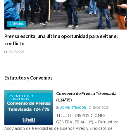
GREMIAL
Prensa escrita: una última oportunidad para evitar el
conflicto
06/07/2026
Estatutos y Convenios
Convenio de Prensa Televisada
ESTATUTOS Y
CONVENIOS
(124/75)
BY
ADMINISTRADOR
10/08/2023
TITULO I DISPOSICIONES
GENERALES Art. 1º) – Firmantes:
Asociación de Periodistas de Buenos Aires y Sindicato de