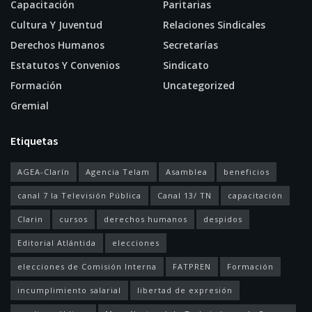
Capacitación
Paritarias
Cultura Y Juventud
Relaciones Sindicales
Derechos Humanos
Secretarías
Estatutos Y Convenios
Sindicato
Formación
Uncategorized
Gremial
Etiquetas
AGEA-Clarín
Agencia Telam
Asamblea
beneficios
canal 7 la Televisión Pública
Canal 13/ TN
capacitación
Clarin
cursos
derechos humanos
despidos
Editorial Atlántida
elecciones
elecciones de Comisión Interna
FATPREN
Formación
incumplimiento salarial
libertad de expresión