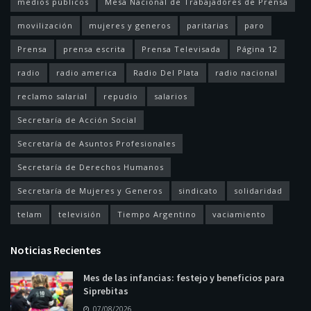
medios públicos
Mesa Nacional de Trabajadores de Prensa
movilización
mujeres y generos
paritarias
paro
Prensa
prensa escrita
Prensa Televisada
Página 12
radio
radio america
Radio Del Plata
radio nacional
reclamo salarial
repudio
salarios
Secretaría de Acción Social
Secretaría de Asuntos Profesionales
Secretaría de Derechos Humanos
Secretaría de Mujeres y Generos
sindicato
solidaridad
telam
televisión
Tiempo Argentino
vaciamiento
Noticias Recientes
Mes de las infancias: festejo y beneficios para
Siprebitas
07/08/2026