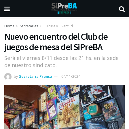
Home
Secretarías
Cultura y Juventud
Nuevo encuentro del Club de
juegos de mesa del SiPreBA
Será el viernes 8/11 desde las 21 hs. en la sede
de nuestro sindicato.
by
Secretaria Prensa
04/11/2024