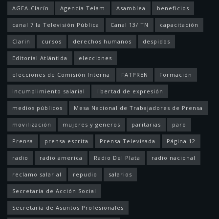
AGEA-Clarín
Agencia Telam
Asamblea
beneficios
canal 7 la Televisión Pública
Canal 13/ TN
capacitación
Clarin
cursos
derechos humanos
despidos
Editorial Atlántida
elecciones
elecciones de Comisión Interna
FATPREN
Formación
incumplimiento salarial
libertad de expresión
medios públicos
Mesa Nacional de Trabajadores de Prensa
movilización
mujeres y generos
paritarias
paro
Prensa
prensa escrita
Prensa Televisada
Página 12
radio
radio america
Radio Del Plata
radio nacional
reclamo salarial
repudio
salarios
Secretaría de Acción Social
Secretaría de Asuntos Profesionales