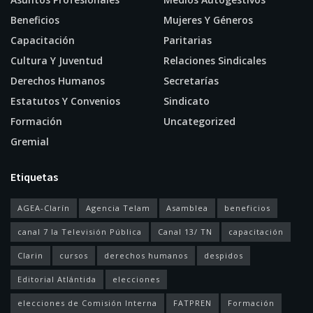
Beneficios
Mujeres Y Géneros
Capacitación
Paritarias
Cultura Y Juventud
Relaciones Sindicales
Derechos Humanos
Secretarías
Estatutos Y Convenios
Sindicato
Formación
Uncategorized
Gremial
Etiquetas
AGEA-Clarín
Agencia Telam
Asamblea
beneficios
canal 7 la Televisión Pública
Canal 13/ TN
capacitación
Clarin
cursos
derechos humanos
despidos
Editorial Atlántida
elecciones
elecciones de Comisión Interna
FATPREN
Formación