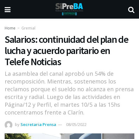
Home
Gremial
Salarios: continuidad del plan de
lucha y acuerdo paritario en
Telefe Noticias
La asamblea del canal aprobó un 54% de
recomposición. Mientras, sostenemos los
reclamos porque el sueldo no alcanza en prensa
escrita y radial. Luego de las actividades en
Página/12 y Perfil, el martes 10/5 a las 15hs
concentramos frente a Clarín.
by
Secretaria Prensa
08/05/2022