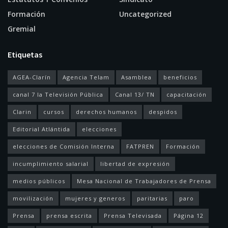
Formación
Uncategorized
Gremial
Etiquetas
AGEA-Clarín
Agencia Telam
Asamblea
beneficios
canal 7 la Televisión Pública
Canal 13/ TN
capacitación
Clarin
cursos
derechos humanos
despidos
Editorial Atlántida
elecciones
elecciones de Comisión Interna
FATPREN
Formación
incumplimiento salarial
libertad de expresión
medios públicos
Mesa Nacional de Trabajadores de Prensa
movilización
mujeres y generos
paritarias
paro
Prensa
prensa escrita
Prensa Televisada
Página 12