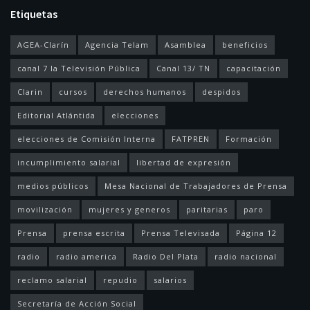
Etiquetas
AGEA-Clarín
Agencia Telam
Asamblea
beneficios
canal 7 la Televisión Pública
Canal 13/ TN
capacitación
Clarin
cursos
derechos humanos
despidos
Editorial Atlántida
elecciones
elecciones de Comisión Interna
FATPREN
Formación
incumplimiento salarial
libertad de expresión
medios públicos
Mesa Nacional de Trabajadores de Prensa
movilización
mujeres y generos
paritarias
paro
Prensa
prensa escrita
Prensa Televisada
Página 12
radio
radio america
Radio Del Plata
radio nacional
reclamo salarial
repudio
salarios
Secretaría de Acción Social