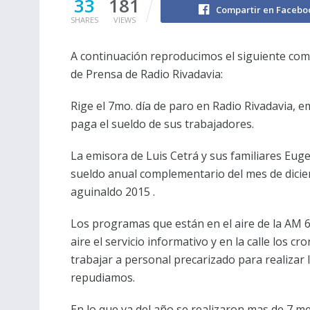
33
181
Compartir en Facebo
SHARES
VIEWS
A continuación reproducimos el siguiente comu
de Prensa de Radio Rivadavia:
Rige el 7mo. día de paro en Radio Rivadavia, e
paga el sueldo de sus trabajadores.
La emisora de Luis Cetrá y sus familiares Euge
sueldo anual complementario del mes de diciemb
aguinaldo 2015 .
Los programas que están en el aire de la AM 6
aire el servicio informativo y en la calle los c
trabajar a personal precarizado para realizar 
repudiamos.
En lo que va del año se realizaron mas de 7 me