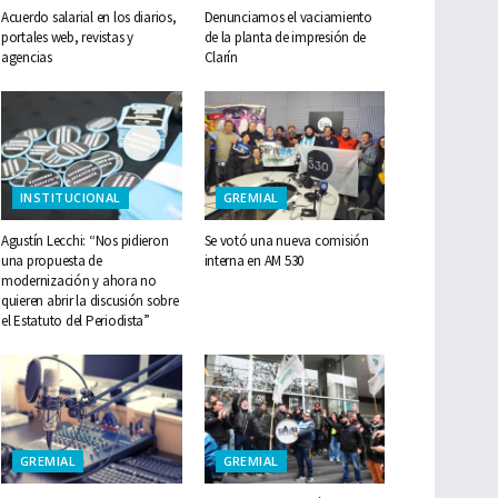
Acuerdo salarial en los diarios,
Denunciamos el vaciamiento
portales web, revistas y
de la planta de impresión de
agencias
Clarín
INSTITUCIONAL
GREMIAL
Agustín Lecchi: “Nos pidieron
Se votó una nueva comisión
una propuesta de
interna en AM 530
modernización y ahora no
quieren abrir la discusión sobre
el Estatuto del Periodista”
GREMIAL
GREMIAL