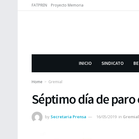
FATPREN
Proyecto Memoria
INICIO
SINDICATO
BE
Home
Gremial
Séptimo día de paro 
by
Secretaria Prensa
16/05/2019
in
Gremial