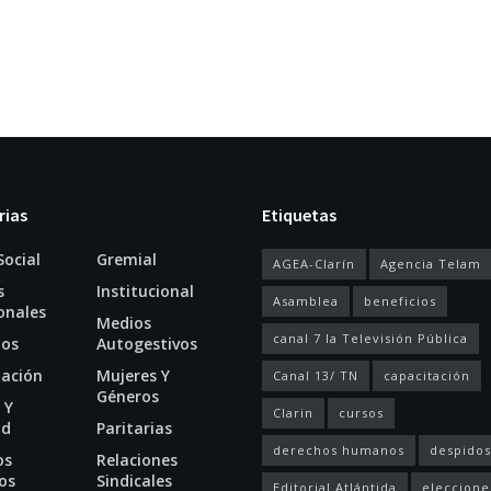
rias
Etiquetas
Social
Gremial
AGEA-Clarín
Agencia Telam
s
Institucional
Asamblea
beneficios
onales
Medios
canal 7 la Televisión Pública
ios
Autogestivos
tación
Mujeres Y
Canal 13/ TN
capacitación
Géneros
 Y
Clarin
cursos
ud
Paritarias
derechos humanos
despidos
os
Relaciones
os
Sindicales
Editorial Atlántida
eleccione