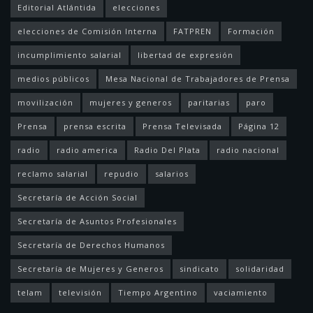
Editorial Atlántida
elecciones
elecciones de Comisión Interna
FATPREN
Formación
incumplimiento salarial
libertad de expresión
medios públicos
Mesa Nacional de Trabajadores de Prensa
movilización
mujeres y generos
paritarias
paro
Prensa
prensa escrita
Prensa Televisada
Página 12
radio
radio america
Radio Del Plata
radio nacional
reclamo salarial
repudio
salarios
Secretaría de Acción Social
Secretaría de Asuntos Profesionales
Secretaría de Derechos Humanos
Secretaría de Mujeres y Generos
sindicato
solidaridad
telam
televisión
Tiempo Argentino
vaciamiento