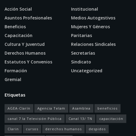
Acción Social
Institucional
Asuntos Profesionales
Medios Autogestivos
Beneficios
Mujeres Y Géneros
Capacitación
Paritarias
Cultura Y Juventud
Relaciones Sindicales
Derechos Humanos
Secretarías
Estatutos Y Convenios
Sindicato
Formación
Uncategorized
Gremial
Etiquetas
AGEA-Clarín
Agencia Telam
Asamblea
beneficios
canal 7 la Televisión Pública
Canal 13/ TN
capacitación
Clarin
cursos
derechos humanos
despidos