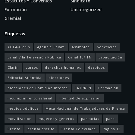
Estatutos Y Convenios
Sindicato
Formación
Uncategorized
Gremial
Etiquetas
AGEA-Clarín
Agencia Telam
Asamblea
beneficios
canal 7 la Televisión Pública
Canal 13/ TN
capacitación
Clarin
cursos
derechos humanos
despidos
Editorial Atlántida
elecciones
elecciones de Comisión Interna
FATPREN
Formación
incumplimiento salarial
libertad de expresión
medios públicos
Mesa Nacional de Trabajadores de Prensa
movilización
mujeres y generos
paritarias
paro
Prensa
prensa escrita
Prensa Televisada
Página 12