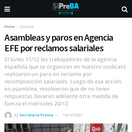
Home
Gremial
Asambleas y paros en Agencia
EFE por reclamos salariales
El lunes 11/12 les trabajadores de la agencia
española que se organizan en nuestro sindicato
realizaron un paro en reclamo por
recomposición salariales. Luego de esa acción,
en asamblea, resolvieron que de no tener
respuestas llevarán adelante otra medida de
fuerza el miércoles 20/12.
by
Secretaria Prensa
14/12/2023