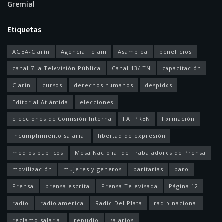
Gremial
Etiquetas
AGEA-Clarín
Agencia Telam
Asamblea
beneficios
canal 7 la Televisión Pública
Canal 13/ TN
capacitación
Clarin
cursos
derechos humanos
despidos
Editorial Atlántida
elecciones
elecciones de Comisión Interna
FATPREN
Formación
incumplimiento salarial
libertad de expresión
medios públicos
Mesa Nacional de Trabajadores de Prensa
movilización
mujeres y generos
paritarias
paro
Prensa
prensa escrita
Prensa Televisada
Página 12
radio
radio america
Radio Del Plata
radio nacional
reclamo salarial
repudio
salarios