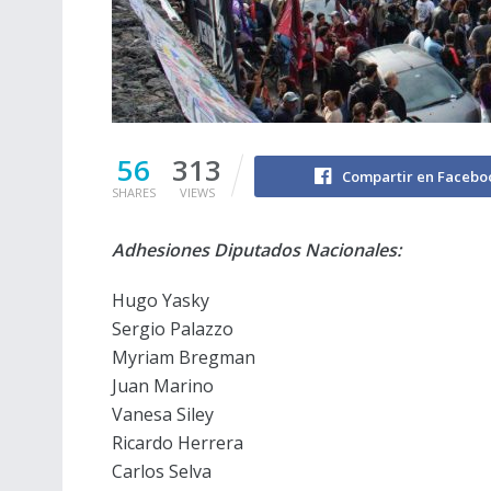
56
313
Compartir en Facebo
SHARES
VIEWS
Adhesiones Diputados Nacionales:
Hugo Yasky
Sergio Palazzo
Myriam Bregman
Juan Marino
Vanesa Siley
Ricardo Herrera
Carlos Selva