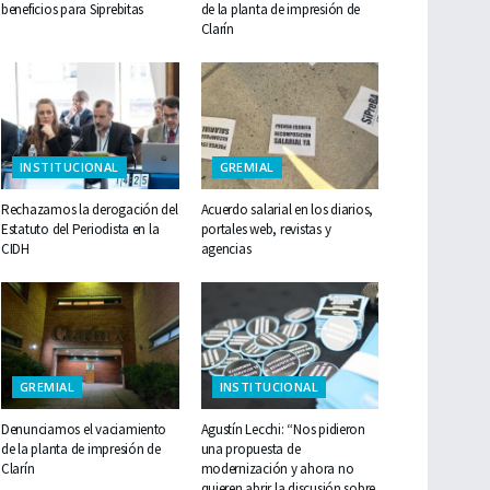
beneficios para Siprebitas
de la planta de impresión de
Clarín
INSTITUCIONAL
GREMIAL
Rechazamos la derogación del
Acuerdo salarial en los diarios,
Estatuto del Periodista en la
portales web, revistas y
CIDH
agencias
GREMIAL
INSTITUCIONAL
Denunciamos el vaciamiento
Agustín Lecchi: “Nos pidieron
de la planta de impresión de
una propuesta de
Clarín
modernización y ahora no
quieren abrir la discusión sobre