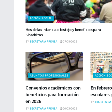
ACCIÓN SOCIAL
Mes de las infancias: festejo y beneficios para
Siprebitas
BY
SECRETARIA PRENSA
07/08/2026
ASUNTOS PROFESIONALES
ACCIÓN SOC
Convenios académicos con
En febrero
beneficios para formación
escolares 
en 2026
BY
SECRETARIA
BY
SECRETARIA PRENSA
20/03/2026