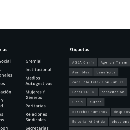
rias
Etiquetas
Social
Gremial
AGEA-Clarín
Agencia Telam
s
Institucional
Asamblea
beneficios
onales
Medios
canal 7 la Televisión Pública
ios
Autogestivos
tación
Mujeres Y
Canal 13/ TN
capacitación
Géneros
 Y
Clarin
cursos
ud
Paritarias
derechos humanos
despidos
os
Relaciones
os
Sindicales
Editorial Atlántida
eleccione
os Y
Secretarías