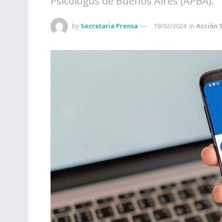
Psicólogos de Buenos Aires (APBA).
by
Secretaria Prensa
19/02/2024
in
Acción 