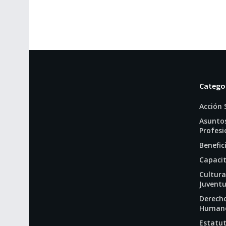
Catego
Acción 
Asunto
Profesi
Benefic
Capaci
Cultura
Juvent
Derech
Human
Estatut