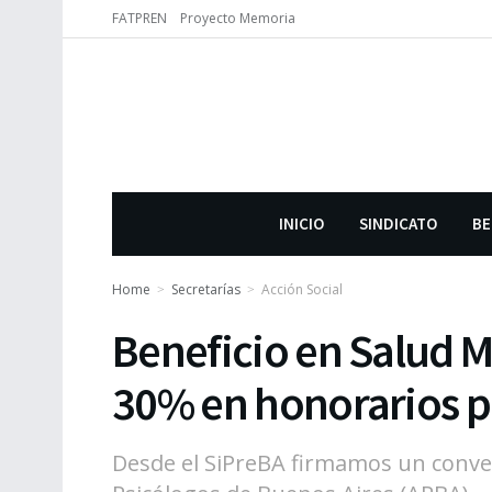
FATPREN
Proyecto Memoria
INICIO
SINDICATO
BE
Home
Secretarías
Acción Social
Beneficio en Salud M
30% en honorarios p
Desde el SiPreBA firmamos un conven