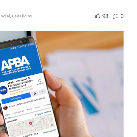
98
0
Social
,
Beneficios