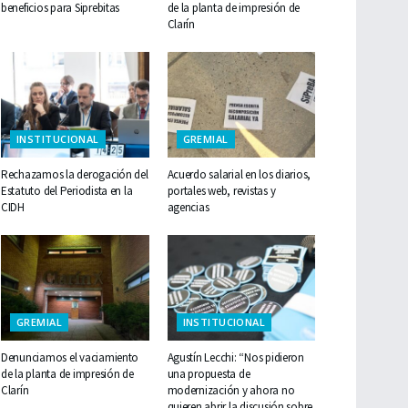
beneficios para Siprebitas
de la planta de impresión de
Clarín
INSTITUCIONAL
GREMIAL
Rechazamos la derogación del
Acuerdo salarial en los diarios,
Estatuto del Periodista en la
portales web, revistas y
CIDH
agencias
GREMIAL
INSTITUCIONAL
Denunciamos el vaciamiento
Agustín Lecchi: “Nos pidieron
de la planta de impresión de
una propuesta de
Clarín
modernización y ahora no
quieren abrir la discusión sobre