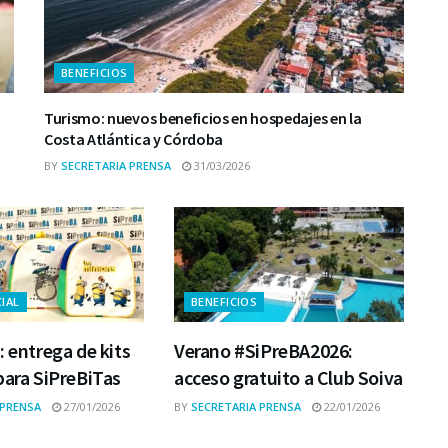
BENEFICIOS
Turismo: nuevos beneficios en hospedajes en la
Costa Atlántica y Córdoba
BY
SECRETARIA PRENSA
31/03/2026
IAL
BENEFICIOS
: entrega de kits
Verano #SiPreBA2026:
para SiPreBiTas
acceso gratuito a Club Soiva
 PRENSA
27/01/2026
BY
SECRETARIA PRENSA
22/01/2026