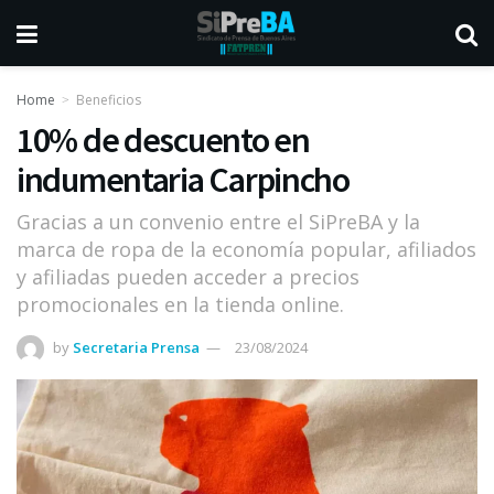
Home
Beneficios
10% de descuento en
indumentaria Carpincho
Gracias a un convenio entre el SiPreBA y la
marca de ropa de la economía popular, afiliados
y afiliadas pueden acceder a precios
promocionales en la tienda online.
by
Secretaria Prensa
23/08/2024