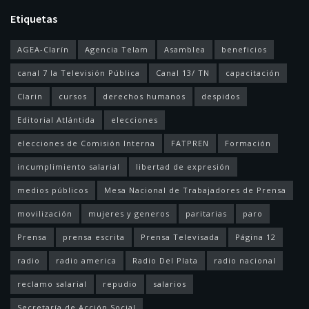
Etiquetas
AGEA-Clarín
Agencia Telam
Asamblea
beneficios
canal 7 la Televisión Pública
Canal 13/ TN
capacitación
Clarin
cursos
derechos humanos
despidos
Editorial Atlántida
elecciones
elecciones de Comisión Interna
FATPREN
Formación
incumplimiento salarial
libertad de expresión
medios públicos
Mesa Nacional de Trabajadores de Prensa
movilización
mujeres y generos
paritarias
paro
Prensa
prensa escrita
Prensa Televisada
Página 12
radio
radio america
Radio Del Plata
radio nacional
reclamo salarial
repudio
salarios
Secretaría de Acción Social