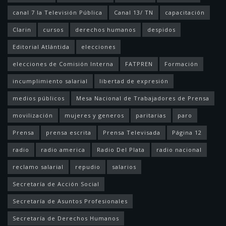
canal 7 la Televisión Pública
Canal 13/ TN
capacitación
Clarin
cursos
derechos humanos
despidos
Editorial Atlántida
elecciones
elecciones de Comisión Interna
FATPREN
Formación
incumplimiento salarial
libertad de expresión
medios públicos
Mesa Nacional de Trabajadores de Prensa
movilización
mujeres y generos
paritarias
paro
Prensa
prensa escrita
Prensa Televisada
Página 12
radio
radio america
Radio Del Plata
radio nacional
reclamo salarial
repudio
salarios
Secretaría de Acción Social
Secretaría de Asuntos Profesionales
Secretaría de Derechos Humanos