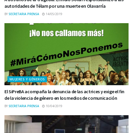
autoridades de Télam por una muerte en Olavarría
BY
SECRETARIA PRENSA
14/05/2019
MUJERES Y GÉNEROS
El SiPreBA acompaña la denuncia de las actrices y exige el fin
de la violencia de género en los medios de comunicación
BY
SECRETARIA PRENSA
10/04/2019