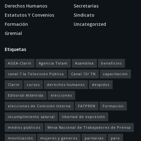
Derechos Humanos
Secretarías
Estatutos Y Convenios
Sindicato
Formación
Uncategorized
Gremial
Etiquetas
AGEA-Clarín
Agencia Telam
Asamblea
beneficios
canal 7 la Televisión Pública
Canal 13/ TN
capacitación
Clarin
cursos
derechos humanos
despidos
Editorial Atlántida
elecciones
elecciones de Comisión Interna
FATPREN
Formación
incumplimiento salarial
libertad de expresión
medios públicos
Mesa Nacional de Trabajadores de Prensa
movilización
mujeres y generos
paritarias
paro