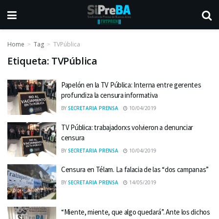
Home
Tag
TVPública
Etiqueta:
TVPública
​Papelón en la TV Pública: Interna entre gerentes
profundiza la censura informativa
BY
SECRETARIA PRENSA
10/04/2019
TV Pública: trabajadorxs volvieron a denunciar
censura
BY
SECRETARIA PRENSA
10/04/2019
Censura en Télam. La falacia de las “dos campanas”
BY
SECRETARIA PRENSA
14/05/2019
“Miente, miente, que algo quedará”. Ante los dichos