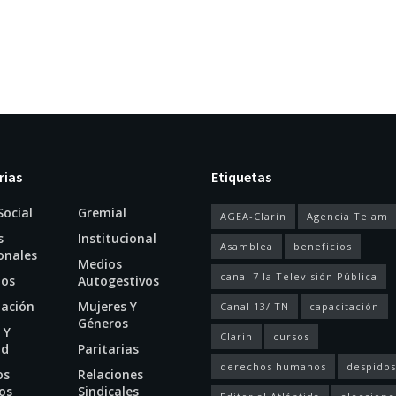
rias
Etiquetas
Social
Gremial
AGEA-Clarín
Agencia Telam
s
Institucional
Asamblea
beneficios
onales
Medios
canal 7 la Televisión Pública
ios
Autogestivos
tación
Mujeres Y
Canal 13/ TN
capacitación
Géneros
 Y
Clarin
cursos
ud
Paritarias
derechos humanos
despidos
os
Relaciones
os
Sindicales