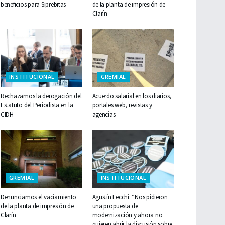
beneficios para Siprebitas
de la planta de impresión de
Clarín
INSTITUCIONAL
GREMIAL
Rechazamos la derogación del
Acuerdo salarial en los diarios,
Estatuto del Periodista en la
portales web, revistas y
CIDH
agencias
GREMIAL
INSTITUCIONAL
Denunciamos el vaciamiento
Agustín Lecchi: “Nos pidieron
de la planta de impresión de
una propuesta de
Clarín
modernización y ahora no
quieren abrir la discusión sobre