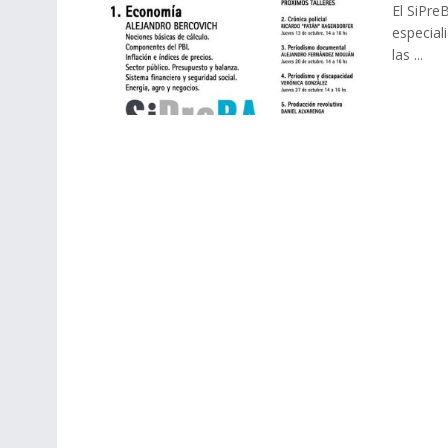
El SiPre
especial
las ...