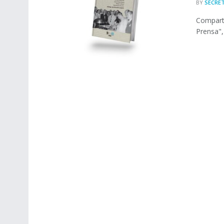
BY
SECRET
Comparti
Prensa",