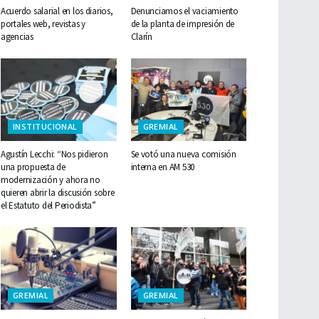
Acuerdo salarial en los diarios,
Denunciamos el vaciamiento
portales web, revistas y
de la planta de impresión de
agencias
Clarín
INSTITUCIONAL
GREMIAL
Agustín Lecchi: “Nos pidieron
Se votó una nueva comisión
una propuesta de
interna en AM 530
modernización y ahora no
quieren abrir la discusión sobre
el Estatuto del Periodista”
GREMIAL
GREMIAL