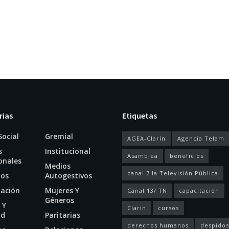
rias
Etiquetas
Social
Gremial
AGEA-Clarín
Agencia Telam
s
Institucional
Asamblea
beneficios
onales
Medios
canal 7 la Televisión Pública
ios
Autogestivos
tación
Mujeres Y
Canal 13/ TN
capacitación
Géneros
 Y
Clarin
cursos
ud
Paritarias
derechos humanos
despidos