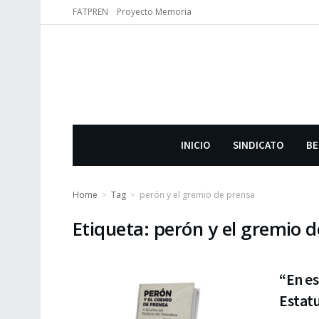
FATPREN
Proyecto Memoria
INICIO
SINDICATO
BE
Home
Tag
perón y el gremio de prensa
Etiqueta:
perón y el gremio 
“En es
Estatu