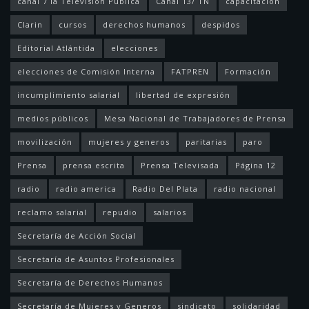
canal 7 la Televisión Pública
Canal 13/ TN
capacitación
Clarin
cursos
derechos humanos
despidos
Editorial Atlántida
elecciones
elecciones de Comisión Interna
FATPREN
Formación
incumplimiento salarial
libertad de expresión
medios públicos
Mesa Nacional de Trabajadores de Prensa
movilización
mujeres y generos
paritarias
paro
Prensa
prensa escrita
Prensa Televisada
Página 12
radio
radio america
Radio Del Plata
radio nacional
reclamo salarial
repudio
salarios
Secretaría de Acción Social
Secretaría de Asuntos Profesionales
Secretaría de Derechos Humanos
Secretaría de Mujeres y Generos
sindicato
solidaridad