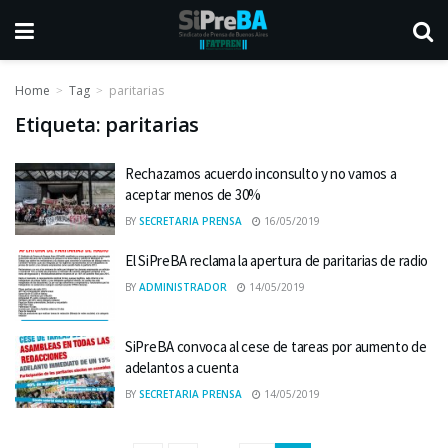
Home
Tag
paritarias
Etiqueta:
paritarias
Rechazamos acuerdo inconsulto y no vamos a
aceptar menos de 30%
BY
SECRETARIA PRENSA
16/05/2019
El SiPreBA reclama la apertura de paritarias de radio
BY
ADMINISTRADOR
14/05/2019
SiPreBA convoca al cese de tareas por aumento de
adelantos a cuenta
BY
SECRETARIA PRENSA
14/05/2019