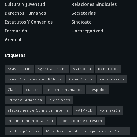
Cultura Y Juventud
Relaciones Sindicales
Derechos Humanos
Secretarías
Estatutos Y Convenios
Sindicato
Formación
Uncategorized
Gremial
Etiquetas
AGEA-Clarín
Agencia Telam
Asamblea
beneficios
canal 7 la Televisión Pública
Canal 13/ TN
capacitación
Clarin
cursos
derechos humanos
despidos
Editorial Atlántida
elecciones
elecciones de Comisión Interna
FATPREN
Formación
incumplimiento salarial
libertad de expresión
medios públicos
Mesa Nacional de Trabajadores de Prensa