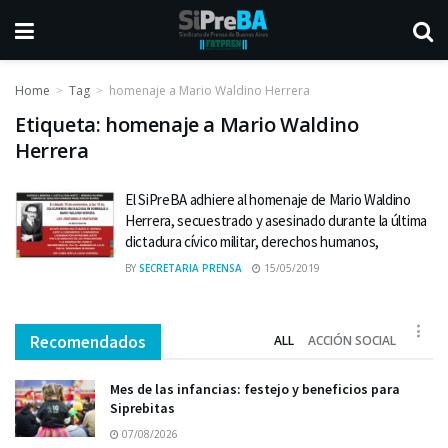
Home
Tag
homenaje a Mario Waldino Herrera
Etiqueta:
homenaje a Mario Waldino
Herrera
El SiPreBA adhiere al homenaje de Mario Waldino
Herrera, secuestrado y asesinado durante la última
dictadura cívico militar, derechos humanos,
BY
SECRETARIA PRENSA
15/05/2019
Recomendados
ALL
ACCIÓN SOCIAL
Mes de las infancias: festejo y beneficios para
Siprebitas
07/08/2026