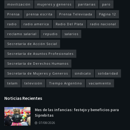
movilización
mujeres y generos
paritarias
paro
Prensa
prensa escrita
Prensa Televisada
Página 12
radio
radio america
Radio Del Plata
radio nacional
reclamo salarial
repudio
salarios
Secretaría de Acción Social
Secretaría de Asuntos Profesionales
Secretaría de Derechos Humanos
Secretaría de Mujeres y Generos
sindicato
solidaridad
telam
televisión
Tiempo Argentino
vaciamiento
Noticias Recientes
Mes de las infancias: festejo y beneficios para
Siprebitas
07/08/2026