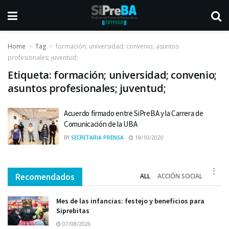
Home
Tag
formación; universidad; convenio; asuntos
profesionales; juventud;
Etiqueta:
formación; universidad; convenio;
asuntos profesionales; juventud;
Acuerdo firmado entre SiPreBA y la Carrera de
Comunicación de la UBA
BY
SECRETARIA PRENSA
18/10/2020
Recomendados
ALL
ACCIÓN SOCIAL
Mes de las infancias: festejo y beneficios para
Siprebitas
07/08/2026