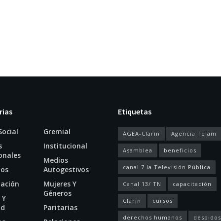
rias
Etiquetas
Social
Gremial
AGEA-Clarín
Agencia Telam
s
Institucional
Asamblea
beneficios
onales
Medios
canal 7 la Televisión Pública
ios
Autogestivos
tación
Mujeres Y
Canal 13/ TN
capacitación
Géneros
 Y
Clarin
cursos
ud
Paritarias
derechos humanos
despidos