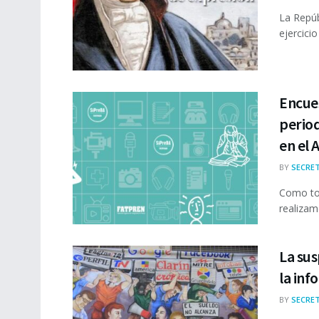
La Repúb
ejercicio
Encues
period
en el 
BY
SECRET
Como tod
realizam
La sus
la inf
BY
SECRET