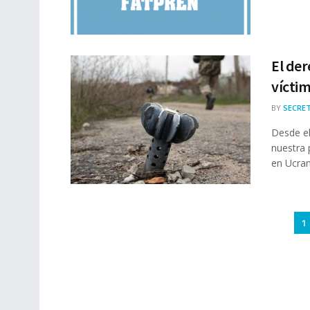
El der
víctim
BY
SECRET
Desde el
nuestra 
en Ucrani
1