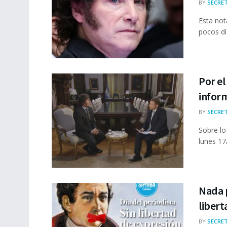
BY
SECRET
Esta not
pocos día
Por el
infor
BY
SECRET
Sobre lo
lunes 17
Nada p
libert
BY
SECRET