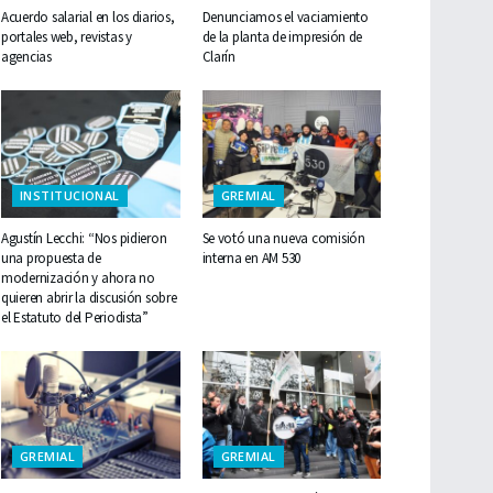
Acuerdo salarial en los diarios,
Denunciamos el vaciamiento
portales web, revistas y
de la planta de impresión de
agencias
Clarín
INSTITUCIONAL
GREMIAL
Agustín Lecchi: “Nos pidieron
Se votó una nueva comisión
una propuesta de
interna en AM 530
modernización y ahora no
quieren abrir la discusión sobre
el Estatuto del Periodista”
GREMIAL
GREMIAL