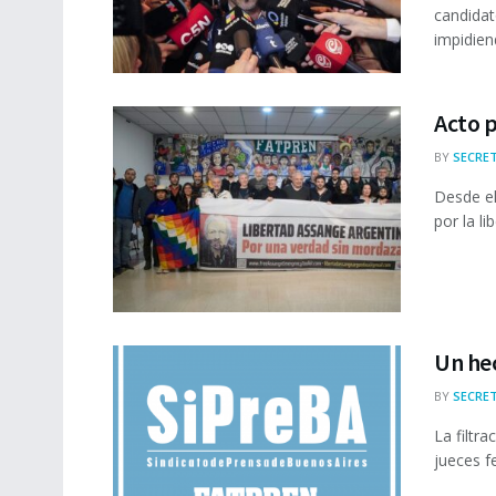
candidat
impidiend
Acto p
BY
SECRET
Desde el
por la li
Un hec
BY
SECRET
La filtr
jueces fe