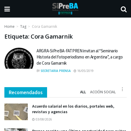
Home
Tag
Cora Gamarnik
Etiqueta:
Cora Gamarnik
ARGRA-SiPreBA-FATPREN invitan al “Seminario
Historia del fotoperiodismo en Argentina”, a cargo
de Cora Gamarnik
BY
SECRETARIA PRENSA
16/05/2019
Recomendados
ALL
ACCIÓN SOCIAL
Acuerdo salarial en los diarios, portales web,
revistas y agencias
03/08/2026