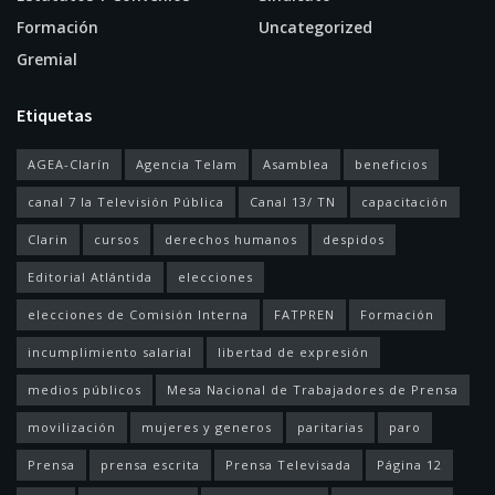
Formación
Uncategorized
Gremial
Etiquetas
AGEA-Clarín
Agencia Telam
Asamblea
beneficios
canal 7 la Televisión Pública
Canal 13/ TN
capacitación
Clarin
cursos
derechos humanos
despidos
Editorial Atlántida
elecciones
elecciones de Comisión Interna
FATPREN
Formación
incumplimiento salarial
libertad de expresión
medios públicos
Mesa Nacional de Trabajadores de Prensa
movilización
mujeres y generos
paritarias
paro
Prensa
prensa escrita
Prensa Televisada
Página 12