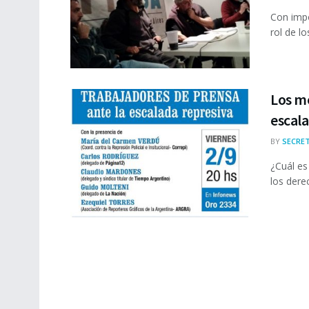
Con impo
rol de l
Los me
escala
BY
SECRET
¿Cuál es
los dere