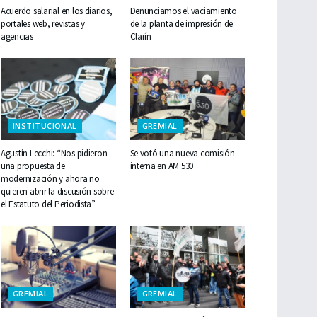
Acuerdo salarial en los diarios,
Denunciamos el vaciamiento
portales web, revistas y
de la planta de impresión de
agencias
Clarín
INSTITUCIONAL
GREMIAL
Agustín Lecchi: “Nos pidieron
Se votó una nueva comisión
una propuesta de
interna en AM 530
modernización y ahora no
quieren abrir la discusión sobre
el Estatuto del Periodista”
GREMIAL
GREMIAL