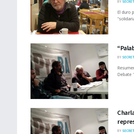
BY
SECRET
​El duro
"solidari
“Palab
BY
SECRET
Resumen 
Debate "
Charl
repre
BY
SECRET