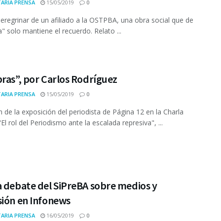
ARIA PRENSA
15/05/2019
0
 peregrinar de un afiliado a la OSTPBA, una obra social que de
a" solo mantiene el recuerdo. Relato ...
ras”, por Carlos Rodríguez
ARIA PRENSA
15/05/2019
0
de la exposición del periodista de Página 12 en la Charla
El rol del Periodismo ante la escalada represiva", ...
a debate del SiPreBA sobre medios y
sión en Infonews
ARIA PRENSA
16/05/2019
0