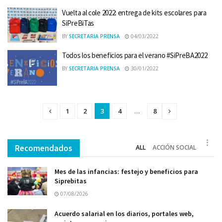
Vuelta al cole 2022: entrega de kits escolares para
SiPreBiTas
BY
SECRETARIA PRENSA
04/03/2022
Todos los beneficios para el verano #SiPreBA2022
BY
SECRETARIA PRENSA
30/01/2022
1
2
3
4
…
8
Recomendados
ALL
ACCIÓN SOCIAL
Mes de las infancias: festejo y beneficios para
Siprebitas
07/08/2026
Acuerdo salarial en los diarios, portales web,