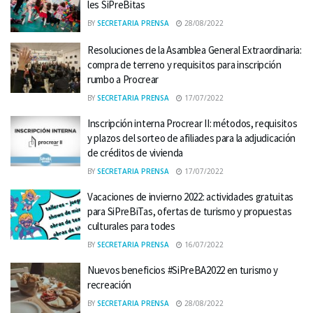
les SiPreBitas
BY
SECRETARIA PRENSA
28/08/2022
Resoluciones de la Asamblea General Extraordinaria:
compra de terreno y requisitos para inscripción
rumbo a Procrear
BY
SECRETARIA PRENSA
17/07/2022
Inscripción interna Procrear II: métodos, requisitos
y plazos del sorteo de afiliades para la adjudicación
de créditos de vivienda
BY
SECRETARIA PRENSA
17/07/2022
Vacaciones de invierno 2022: actividades gratuitas
para SiPreBiTas, ofertas de turismo y propuestas
culturales para todes
BY
SECRETARIA PRENSA
16/07/2022
Nuevos beneficios #SiPreBA2022 en turismo y
recreación
BY
SECRETARIA PRENSA
28/08/2022